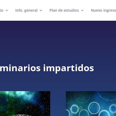
cio
Info. general
Plan de estudios
Nuevo ingres
eminarios impartidos