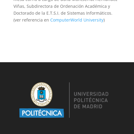
Viñas, Subdirectora de Ordenación Académica y
Doctorado de la E.T.S.I. de Sistemas Informáticos.
(ver referencia en
ComputerWorld University
)